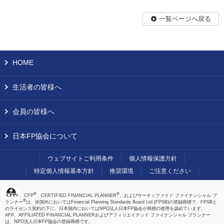
一覧ページへ戻る
HOME
生活者の皆様へ
会員の皆様へ
日本FP協会について
ウェブサイトご利用条件
個人情報保護方針
特定個人情報基本方針
推奨環境
ご注意ください
®
®
、CFP
、CERTIFIED FINANCIAL PLANNER
、およびサーティファイド ファイナンシャル プ
®
ランナー
は、米国外においてはFinancial Planning Standards Board Ltd.(FPSB)の登録商標で、FPSBと
のライセンス契約の下に、日本国内においてはNPO法人日本FP協会が商標の使用を認めています。
AFP、AFFILIATED FINANCIAL PLANNERおよびアフィリエイテッド ファイナンシャル プランナー
は、NPO法人日本FP協会の登録商標です。