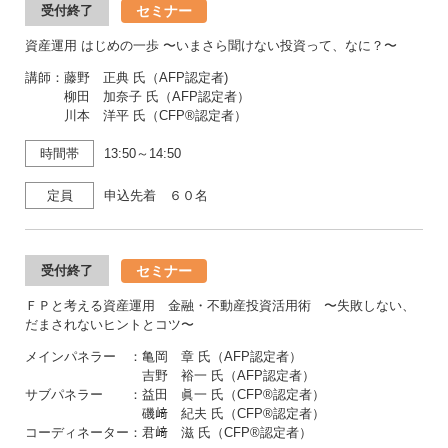
セミナー
受付終了
資産運用 はじめの一歩 〜いまさら聞けない投資って、なに？〜
講師：藤野 正典 氏（AFP認定者)
柳田 加奈子 氏（AFP認定者）
川本 洋平 氏（CFP®認定者）
時間帯
13:50～14:50
定員
申込先着 ６０名
セミナー
受付終了
ＦＰと考える資産運用 金融・不動産投資活用術 〜失敗しない、
だまされないヒントとコツ〜
メインパネラー ：亀岡 章 氏（AFP認定者）
吉野 裕一 氏（AFP認定者）
サブパネラー ：益田 眞一 氏（CFP®認定者）
磯﨑 紀夫 氏（CFP®認定者）
コーディネーター：君﨑 滋 氏（CFP®認定者）