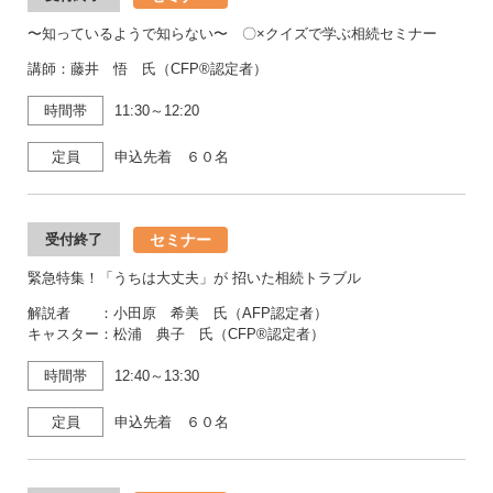
〜知っているようで知らない〜 〇×クイズで学ぶ相続セミナー
講師：藤井 悟 氏（CFP®認定者）
時間帯
11:30～12:20
定員
申込先着 ６０名
セミナー
受付終了
緊急特集！「うちは大丈夫」が 招いた相続トラブル
解説者 ：小田原 希美 氏（AFP認定者）
キャスター：松浦 典子 氏（CFP®認定者）
時間帯
12:40～13:30
定員
申込先着 ６０名