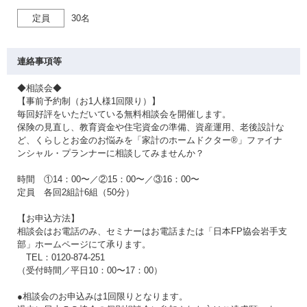
定員
30名
連絡事項等
◆相談会◆
【事前予約制（お1人様1回限り）】
毎回好評をいただいている無料相談会を開催します。
保険の見直し、教育資金や住宅資金の準備、資産運用、老後設計な
ど、くらしとお金のお悩みを「家計のホームドクター®」ファイナ
ンシャル・プランナーに相談してみませんか？
時間 ①14：00〜／②15：00〜／③16：00〜
定員 各回2組計6組（50分）
【お申込方法】
相談会はお電話のみ、セミナーはお電話または「日本FP協会岩手支
部」ホームページにて承ります。
TEL：0120-874-251
（受付時間／平日10：00〜17：00）
●相談会のお申込みは1回限りとなります。