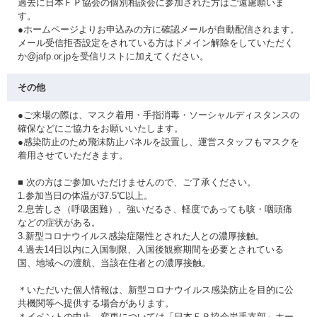
過去に日本ＦＰ協会の個別相談会に参加された方はご遠慮願いま
す。
●ホームページよりお申込みの方に確認メールが自動配信されます。
メール受信拒否設定をされている方はドメイン解除をしていただく
か@jafp.or.jpを受信リストに加えてください。
その他
●ご来場の際は、マスク着用・手指消毒・ソーシャルディスタンスの
確保などにご協力をお願いいたします。
●感染防止のため飛沫防止パネルを設置し、運営スタッフもマスクを
着用させていただきます。
■ 次の方はご参加いただけませんので、ご了承ください。
1.参加当日の体温が37.5℃以上。
2.息苦しさ（呼吸困難）、強いだるさ、軽度であっても咳・咽頭痛
などの症状がある。
3.新型コロナウイルス感染症陽性とされた人との濃厚接触。
4.過去14日以内に入国制限、入国後観察期間を必要とされている
国、地域への渡航、当該在住者との濃厚接触。
＊いただいた個人情報は、新型コロナウイルス感染防止を目的に公
共機関等へ提供する場合があります。
＊イベントの中止、変更については「日本ＦＰ協会岩手支部」ホー