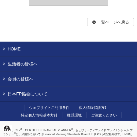
一覧ページへ戻る
HOME
生活者の皆様へ
会員の皆様へ
日本FP協会について
ウェブサイトご利用条件
個人情報保護方針
特定個人情報基本方針
推奨環境
ご注意ください
®
®
、CFP
、CERTIFIED FINANCIAL PLANNER
、およびサーティファイド ファイナンシャル プ
®
ランナー
は、米国外においてはFinancial Planning Standards Board Ltd.(FPSB)の登録商標で、FPSBと