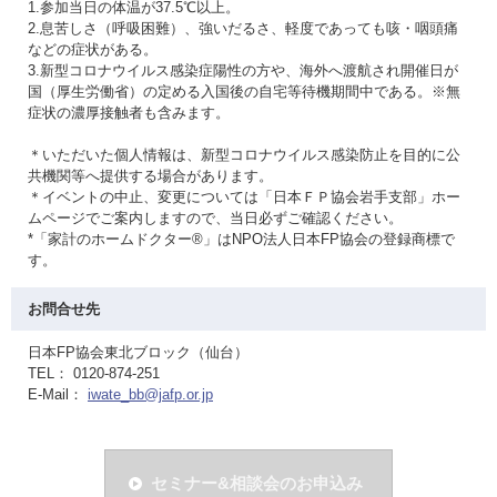
1.参加当日の体温が37.5℃以上。
2.息苦しさ（呼吸困難）、強いだるさ、軽度であっても咳・咽頭痛
などの症状がある。
3.新型コロナウイルス感染症陽性の方や、海外へ渡航され開催日が
国（厚生労働省）の定める入国後の自宅等待機期間中である。※無
症状の濃厚接触者も含みます。
＊いただいた個人情報は、新型コロナウイルス感染防止を目的に公
共機関等へ提供する場合があります。
＊イベントの中止、変更については「日本ＦＰ協会岩手支部」ホー
ムページでご案内しますので、当日必ずご確認ください。
*「家計のホームドクター®」はNPO法人日本FP協会の登録商標で
す。
お問合せ先
日本FP協会東北ブロック（仙台）
TEL： 0120-874-251
E-Mail：
iwate_bb@jafp.or.jp
セミナー&相談会のお申込み