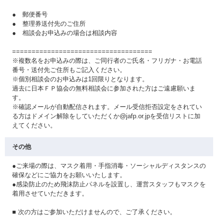
● 郵便番号
● 整理券送付先のご住所
● 相談会お申込みの場合は相談内容
====================================
※複数名をお申込みの際は、ご同行者のご氏名・フリガナ・お電話
番号・送付先ご住所もご記入ください。
※個別相談会のお申込みは1回限りとなります。
過去に日本ＦＰ協会の無料相談会に参加された方はご遠慮願いま
す。
※確認メールが自動配信されます。メール受信拒否設定をされてい
る方はドメイン解除をしていただくか@jafp.or.jpを受信リストに加
えてください。
その他
●ご来場の際は、マスク着用・手指消毒・ソーシャルディスタンスの
確保などにご協力をお願いいたします。
●感染防止のため飛沫防止パネルを設置し、運営スタッフもマスクを
着用させていただきます。
■ 次の方はご参加いただけませんので、ご了承ください。