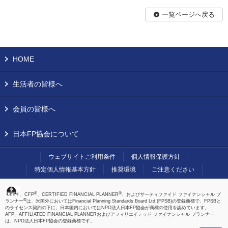
一覧ページへ戻る
HOME
生活者の皆様へ
会員の皆様へ
日本FP協会について
ウェブサイトご利用条件
個人情報保護方針
特定個人情報基本方針
推奨環境
ご注意ください
®
®
、CFP
、CERTIFIED FINANCIAL PLANNER
、およびサーティファイド ファイナンシャル プ
®
ランナー
は、米国外においてはFinancial Planning Standards Board Ltd.(FPSB)の登録商標で、FPSBと
のライセンス契約の下に、日本国内においてはNPO法人日本FP協会が商標の使用を認めています。
AFP、AFFILIATED FINANCIAL PLANNERおよびアフィリエイテッド ファイナンシャル プランナー
は、NPO法人日本FP協会の登録商標です。