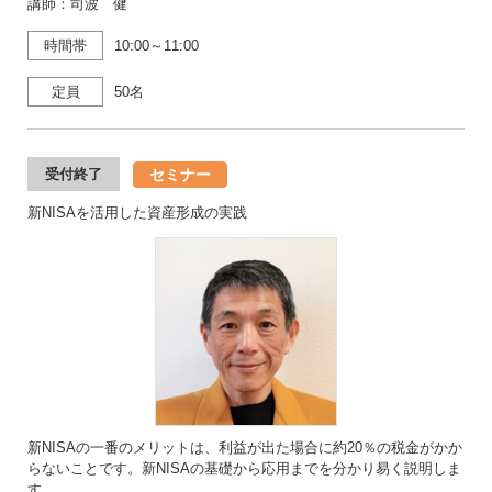
講師：司波 健
時間帯
10:00～11:00
定員
50名
セミナー
受付終了
新NISAを活用した資産形成の実践
新NISAの一番のメリットは、利益が出た場合に約20％の税金がかか
らないことです。新NISAの基礎から応用までを分かり易く説明しま
す。