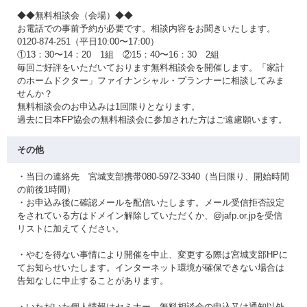
◆◆無料相談会（会場）◆◆
お電話での事前予約が必要です。相談内容をお聞きいたします。
0120-874-251（平日10:00〜17:00）
①13：30〜14：20 1組 ②15：40〜16：30 2組
毎回ご好評をいただいております無料相談会を開催します。「家計
のホームドクター」ファイナンシャル・プランナーに相談してみま
せんか？
無料相談会のお申込みは1回限りとなります。
過去に日本FP協会の無料相談会に参加された方はご遠慮願います。
その他
・当日の連絡先 宮城支部携帯080-5972-3340（当日限り、開始時間
の前後1時間）
・お申込み後に確認メールを配信いたします。メール受信拒否設定
をされている方はドメイン解除していただくか、@jafp.or.jpを受信
リストに加えてください。
・やむを得ない事情により開催を中止、変更する際は宮城支部HPに
てお知らせいたします。インターネット環境が確保できない場合は
告知なしに中止することがあります。
・いただいた個人情報はセミナー、無料相談会の申込又は通知以外