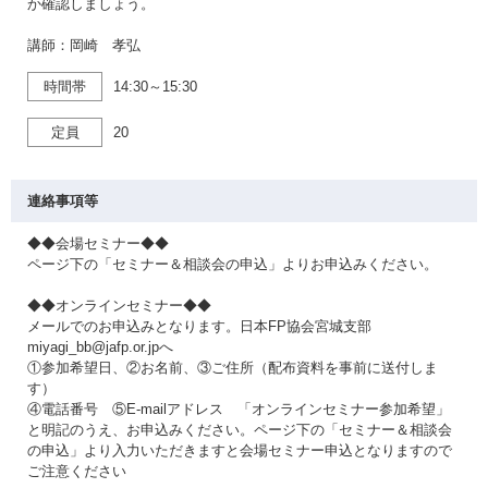
か確認しましょう。
講師：岡崎 孝弘
時間帯
14:30～15:30
定員
20
連絡事項等
◆◆会場セミナー◆◆
ページ下の「セミナー＆相談会の申込」よりお申込みください。
◆◆オンラインセミナー◆◆
メールでのお申込みとなります。日本FP協会宮城支部
miyagi_bb@jafp.or.jpへ
①参加希望日、②お名前、③ご住所（配布資料を事前に送付しま
す）
④電話番号 ⑤E-mailアドレス 「オンラインセミナー参加希望」
と明記のうえ、お申込みください。ページ下の「セミナー＆相談会
の申込」より入力いただきますと会場セミナー申込となりますので
ご注意ください