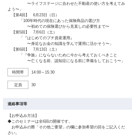
〜ライフステージに合わせた不動産の使い方を考えてみ
よう〜」
【第4回】 6月23日（日）
「100年時代の現在にあった保険商品の選び方
〜初めての保険選びから見直しの必要性まで〜
【第5回】 7月6日（土）
「『はじめてのプチ資産運用』
〜身近なお金の知識を学んで運用に活かそう〜」
【第6回】 7月13日（土）
「『争族』にならないために今から考えておくべきこと
〜亡くなる前、認知症になる前に準備をしておこう〜」
時間帯
14:00～15:30
定員
30
連絡事項等
【お申込み方法】
◆このセミナーは全6回の開催です。
お申込みの際「その他ご要望」の欄に参加希望の回をご記入くだ
さい。