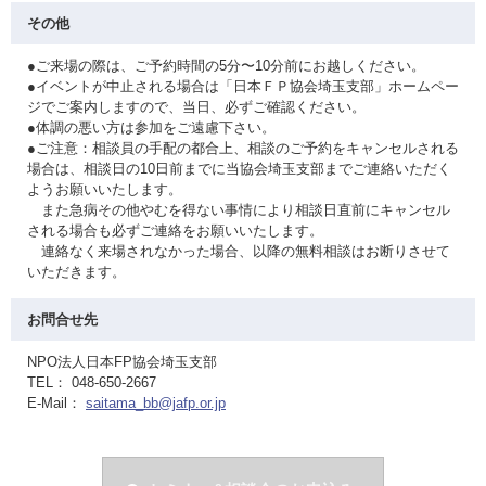
その他
●ご来場の際は、ご予約時間の5分〜10分前にお越しください。
●イベントが中止される場合は「日本ＦＰ協会埼玉支部」ホームペー
ジでご案内しますので、当日、必ずご確認ください。
●体調の悪い方は参加をご遠慮下さい。
●ご注意：相談員の手配の都合上、相談のご予約をキャンセルされる
場合は、相談日の10日前までに当協会埼玉支部までご連絡いただく
ようお願いいたします。
また急病その他やむを得ない事情により相談日直前にキャンセル
される場合も必ずご連絡をお願いいたします。
連絡なく来場されなかった場合、以降の無料相談はお断りさせて
いただきます。
お問合せ先
NPO法人日本FP協会埼玉支部
TEL： 048-650-2667
E-Mail：
saitama_bb@jafp.or.jp