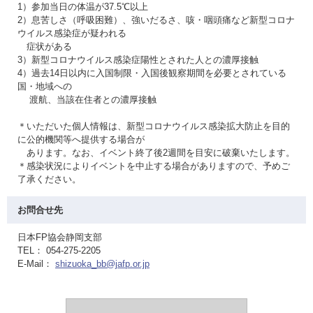
1）参加当日の体温が37.5℃以上
2）息苦しさ（呼吸困難）、強いだるさ、咳・咽頭痛など新型コロナ
ウイルス感染症が疑われる
症状がある
3）新型コロナウイルス感染症陽性とされた人との濃厚接触
4）過去14日以内に入国制限・入国後観察期間を必要とされている
国・地域への
渡航、当該在住者との濃厚接触
＊いただいた個人情報は、新型コロナウイルス感染拡大防止を目的
に公的機関等へ提供する場合が
あります。なお、イベント終了後2週間を目安に破棄いたします。
＊感染状況によりイベントを中止する場合がありますので、予めご
了承ください。
お問合せ先
日本FP協会静岡支部
TEL： 054-275-2205
E-Mail：
shizuoka_bb@jafp.or.jp