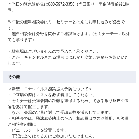
＊当日の緊急連絡先は080-5972-3356（当日限り 開催時間前後1時
間）
※午後の無料相談会はミニセミナーとは別にお申し込みが必要で
す。
無料相談会は分野を問わずご相談頂けます。(セミナーテーマ以外
でも承ります）
・駐車場はございませんので予めご了承ください。
・万が一キャンセルされる場合にはわかり次第ご連絡をお願いいた
します。
その他
＜新型コロナウイルス感染拡大予防について＞
・ご来場の際はマスクを必ず着用してください。
・セミナーは受講者間の距離を確保するため、できる限り座席の間
隔をあけて配置します。
なお、会場の定員に対して受講者数を減らしています。
・相談会では、飛沫感染防止のため、相談員はマスク着用、相談員
と相談者の間に
ビニールシートを設置します。
・下記に当てはまる方はご参加いただけません。