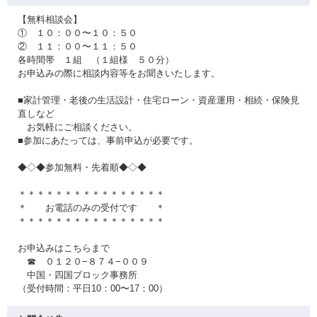
【無料相談会】
① １０：００〜１０：５０
② １１：００〜１１：５０
各時間帯 １組 （１組様 ５０分）
お申込みの際に相談内容等をお聞きいたします。
■家計管理・老後の生活設計・住宅ローン・資産運用・相続・保険見
直しなど
お気軽にご相談ください。
■参加にあたっては、事前申込が必要です。
◆◇◆参加無料・先着順◆◇◆
＊＊＊＊＊＊＊＊＊＊＊＊＊＊＊＊
＊ お電話のみの受付です ＊
＊＊＊＊＊＊＊＊＊＊＊＊＊＊＊＊
お申込みはこちらまで
☎ ０１２０−８７４−００９
中国・四国ブロック事務所
（受付時間：平日10：00〜17：00）