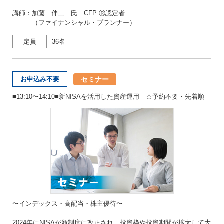
講師：加藤 伸二 氏 CFP Ⓡ認定者
（ファイナンシャル・プランナー）
定員
36名
セミナー
お申込み不要
■13:10〜14:10■新NISAを活用した資産運用 ☆予約不要・先着順
〜インデックス・高配当・株主優待〜
2024年にNISAが新制度に改正され、投資枠や投資期間が拡大して大