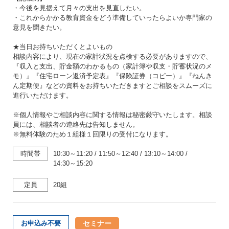
・今後を見据えて月々の支出を見直したい。
・これからかかる教育資金をどう準備していったらよいか専門家の
意見を聞きたい。
★当日お持ちいただくとよいもの
相談内容により、現在の家計状況を点検する必要がありますので、
『収入と支出、貯金額のわかるもの（家計簿や収支・貯蓄状況のメ
モ）』『住宅ローン返済予定表』『保険証券（コピー）』『ねんき
ん定期便』などの資料をお持ちいただきますとご相談をスムーズに
進行いただけます。
※個人情報やご相談内容に関する情報は秘密厳守いたします。相談
員には、相談者の連絡先は告知しません。
※無料体験のため１組様１回限りの受付になります。
時間帯
10:30～11:20
/
11:50～12:40
/
13:10～14:00
/
14:30～15:20
定員
20組
セミナー
お申込み不要