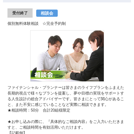
相談会
受付終了
個別無料体験相談 ☆完全予約制
ファイナンシャル・プランナーは皆さまのライフプランをふまえた
長期的視点で様々なプランを提案し、夢や目標の実現をサポートす
る人生設計の総合アドバイザーです。皆さまにとって関心があるこ
と、また不安に感じていることなど実際に相談できます。
★相談時間：50分 合計20組様限定
★お申し込みの際に、『具体的なご相談内容』をご入力いただきま
すと、ご相談時間を有効活用いただけます。
【記載例】