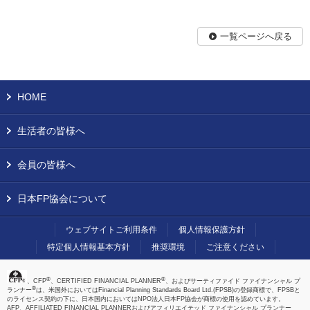
一覧ページへ戻る
HOME
生活者の皆様へ
会員の皆様へ
日本FP協会について
ウェブサイトご利用条件
個人情報保護方針
特定個人情報基本方針
推奨環境
ご注意ください
®
®
、CFP
、CERTIFIED FINANCIAL PLANNER
、およびサーティファイド ファイナンシャル プ
®
ランナー
は、米国外においてはFinancial Planning Standards Board Ltd.(FPSB)の登録商標で、FPSBと
のライセンス契約の下に、日本国内においてはNPO法人日本FP協会が商標の使用を認めています。
AFP、AFFILIATED FINANCIAL PLANNERおよびアフィリエイテッド ファイナンシャル プランナー