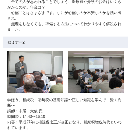
全ての人が思われることでしょう。医療費や介護のお金はいくら
かかるのか。年金は？
心配ごとはさまざまです。なにが心配なのか不安なのかを洗い出
され、
無理をしなくても、準備する方法についてわかりやすく解説され
ました。
セミナー2
学ぼう、相続税・贈与税の基礎知識〜正しい知識を学んで、賢く判
断〜
講師：中尾 太俊 氏
時間帯：14:40〜16:10
内容：平成27年に相続税改正が改正となり、相続税増税時代といわ
れています。