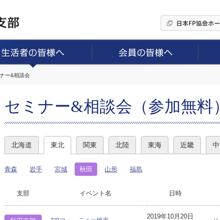
ミナー&相談会
セミナー&相談会（参加無料
北海道
東北
関東
北陸
東海
近畿
中
青森
岩手
宮城
秋田
山形
福島
支部
イベント名
日時
2019年10月20日