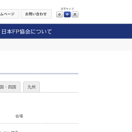
文字サイズ
小
中
大
）
国・四国
九州
会場