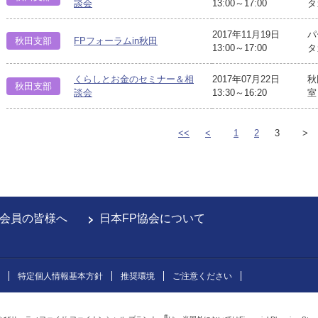
談会
13:00～17:00
タ
2017年11月19日
パ
秋田支部
FPフォーラムin秋田
13:00～17:00
タ
くらしとお金のセミナー＆相
2017年07月22日
秋
秋田支部
談会
13:30～16:20
室
<<
<
1
2
3
>
会員の皆様へ
日本FP協会について
特定個人情報基本方針
推奨環境
ご注意ください
®