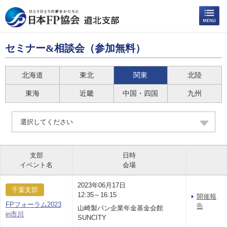
セミナー&相談会（参加無料）
北海道
東北
関東
北陸
東海
近畿
中国・四国
九州
選択してください
支部
日時
イベント名
会場
2023年06月17日
千葉支部
12:35～16:15
開催報
FPフォーラム2023
告
山崎製パン企業年金基金会館
in市川
SUNCITY