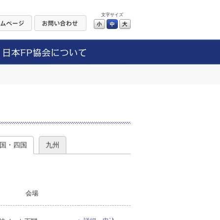
文字サイズ
小
中
大
）
国・四国
九州
会場