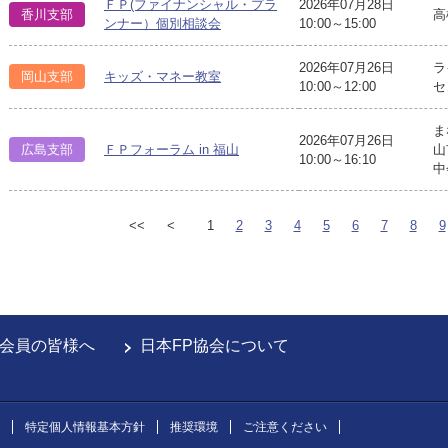
ＦＰ(ファイナンシャル・プラ
2026年07月28日
香川支部
高
ンナー）個別相談会
10:00～15:00
2026年07月26日
ラ
岡山支部
キッズ・マネー教室
10:00～12:00
セ
ま
2026年07月26日
広島支部
ＦＰフォーラム in 福山
山
10:00～16:10
中
<<
<
1
2
3
4
5
6
7
8
9
会員の皆様へ
日本FP協会について
特定個人情報基本方針
推奨環境
ご注意ください