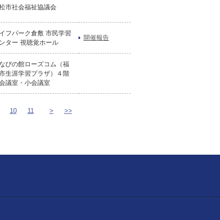
松市社会福祉協議会
イフパーク倉敷 市民学習
開催報告
ンター 視聴覚ホール
なびの館ローズコム（福
市生涯学習プラザ）４階
会議室・小会議室
10
11
>
>>