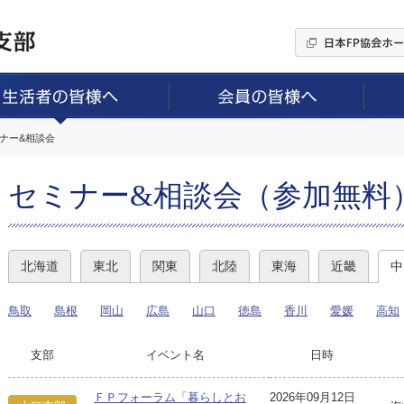
ミナー&相談会
セミナー&相談会（参加無料
北海道
東北
関東
北陸
東海
近畿
中
鳥取
島根
岡山
広島
山口
徳島
香川
愛媛
高知
支部
イベント名
日時
ＦＰフォーラム「暮らしとお
2026年09月12日