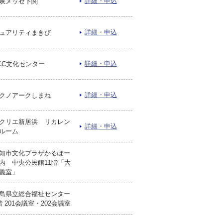
詳細・申込
峡メッセ下関
詳細・申込
ュアリティまきび
詳細・申込
CC文化センター
詳細・申込
クノアークしまね
クリエ新居浜 リカレン
詳細・申込
ルーム
知市文化プラザかるぽー
内 中央公民館11階「大
義室」
島県立総合福祉センター
階 201会議室・202会議室