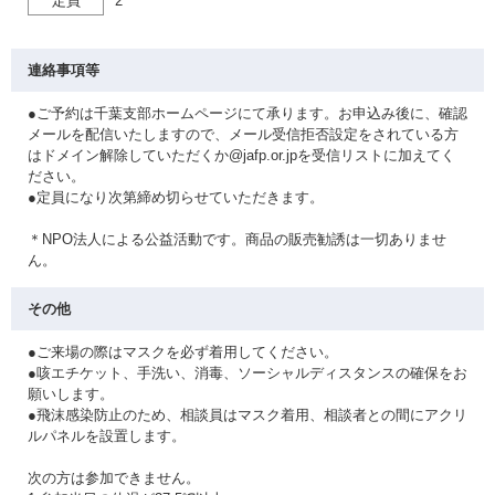
定員
2
連絡事項等
●ご予約は千葉支部ホームページにて承ります。お申込み後に、確認
メールを配信いたしますので、メール受信拒否設定をされている方
はドメイン解除していただくか@jafp.or.jpを受信リストに加えてく
ださい。
●定員になり次第締め切らせていただきます。
＊NPO法人による公益活動です。商品の販売勧誘は一切ありませ
ん。
その他
●ご来場の際はマスクを必ず着用してください。
●咳エチケット、手洗い、消毒、ソーシャルディスタンスの確保をお
願いします。
●飛沫感染防止のため、相談員はマスク着用、相談者との間にアクリ
ルパネルを設置します。
次の方は参加できません。