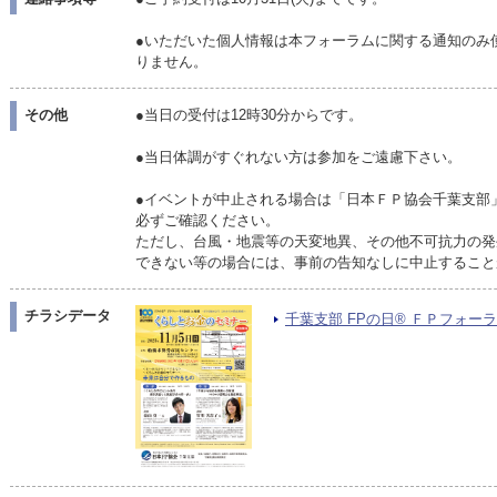
●いただいた個人情報は本フォーラムに関する通知のみ
りません。
その他
●当日の受付は12時30分からです。
●当日体調がすぐれない方は参加をご遠慮下さい。
●イベントが中止される場合は「日本ＦＰ協会千葉支部
必ずご確認ください。
ただし、台風・地震等の天変地異、その他不可抗力の発
できない等の場合には、事前の告知なしに中止すること
チラシデータ
千葉支部 FPの日® ＦＰフォーラム20