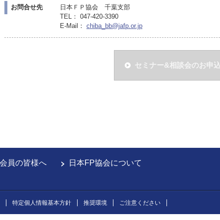
お問合せ先
日本ＦＰ協会 千葉支部
TEL： 047-420-3390
E-Mail：
chiba_bb@jafp.or.jp
セミナー&相談会のお申
会員の皆様へ
日本FP協会について
特定個人情報基本方針
推奨環境
ご注意ください