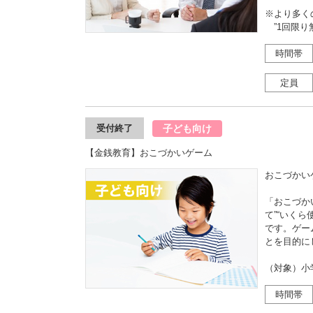
※より多く
”1回限り
時間帯
定員
子ども向け
受付終了
【金銭教育】おこづかいゲーム
おこづかい
「おこづか
て”“いく
です。ゲー
とを目的に
（対象）小
時間帯