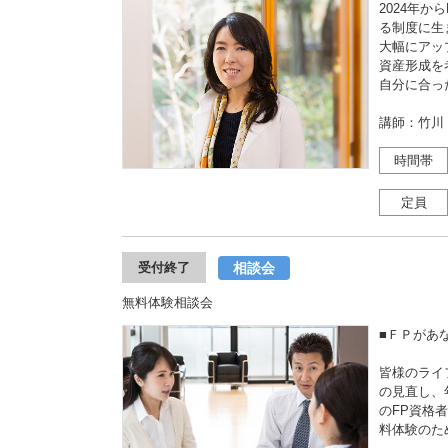
2024年か
る制度に生
大幅にアッ
資産形成を
自分に合っ
講師：竹川
時間帯
定員
相談会
受付終了
無料体験相談会
■ＦＰがあ
皆様のライ
の見直し、
のFP資格
料体験のた