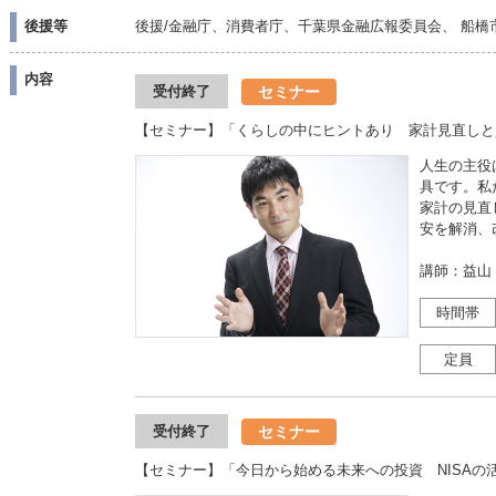
後援等
後援/金融庁、消費者庁、千葉県金融広報委員会、 船橋
内容
セミナー
受付終了
【セミナー】「くらしの中にヒントあり 家計見直しと
人生の主役
具です。私
家計の見直
安を解消、
講師：益山
時間帯
定員
セミナー
受付終了
【セミナー】「今日から始める未来への投資 NISAの