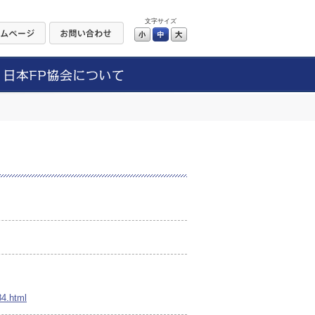
文字サイズ
小
中
大
84.html