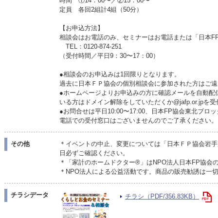
時間 ①14：00〜／②15：00〜
定員 各回2組計4組（50分）
【お申込方法】
相談会はお電話のみ、セミナーはお電話または「日本F
TEL：0120-874-251
（受付時間／平日9：30〜17：00）
●相談会のお申込みは1回限りとなります。
過去に日本ＦＰ協会の個別相談会に参加された方はご遠
●ホームページよりお申込みの方に確認メールを自動配
いる方はドメイン解除をしていただくか@jafp.or.jp
●お問合せは平日10:00〜17:00、日本FP協会東北
電話での受付窓口はございませんのでご了承ください。
その他
＊イベントの中止、変更については「日本ＦＰ協会岩手
日必ずご確認ください。
＊「家計のホームドクター®」はNPO法人日本FP協会
＊NPO法人による公益活動です。商品の販売勧誘は一
チラシデータ
チラシ（PDF/356.83KB）