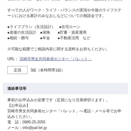
すべての人がワーク・ライフ・バランスの実現や今後のライフステ
ージにおける家計のみなおしなどについての相談会です。
●ライフプラン（生活設計） ●住宅ローン
●老後の生活設計 ●保険 ●貯蓄・資産運用
●相続・贈与 ●年金 ●不動産活用 など
※可能な範囲でご相談内容に関する資料をお持ちください。
URL：
宮崎市男女共同参画センター「パレット」
定員
3組（各時間帯1組）
連絡事項等
事前のお申込みが必要です（定員になり次第締切ります）。
【お申込み】
宮崎市男女共同参画センター「パレット」へ電話・メール等でお申
込みください。
電 話：0985-25-2055
メール：info@pal-let.jp