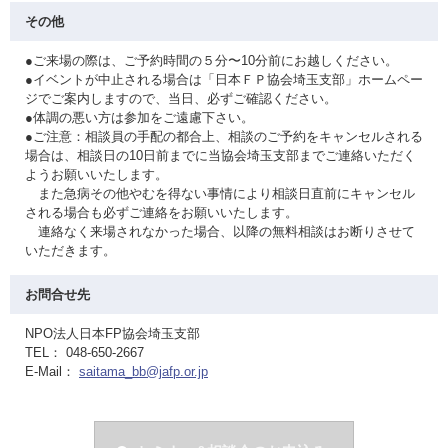
その他
●ご来場の際は、ご予約時間の５分〜10分前にお越しください。
●イベントが中止される場合は「日本ＦＰ協会埼玉支部」ホームペー
ジでご案内しますので、当日、必ずご確認ください。
●体調の悪い方は参加をご遠慮下さい。
●ご注意：相談員の手配の都合上、相談のご予約をキャンセルされる
場合は、相談日の10日前までに当協会埼玉支部までご連絡いただく
ようお願いいたします。
また急病その他やむを得ない事情により相談日直前にキャンセル
される場合も必ずご連絡をお願いいたします。
連絡なく来場されなかった場合、以降の無料相談はお断りさせて
いただきます。
お問合せ先
NPO法人日本FP協会埼玉支部
TEL： 048-650-2667
E-Mail：
saitama_bb@jafp.or.jp