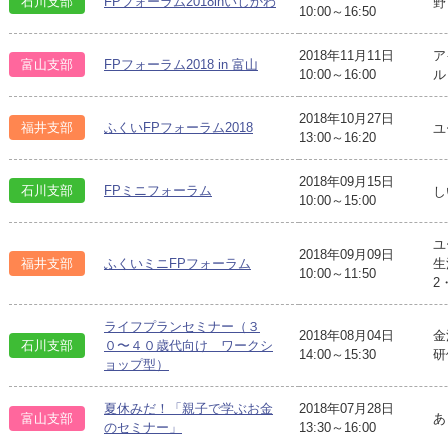
石川支部
FPフォーラム2018inいしかわ
野
10:00～16:50
2018年11月11日
ア
富山支部
FPフォーラム2018 in 富山
10:00～16:00
ル
2018年10月27日
福井支部
ふくいFPフォーラム2018
ユ
13:00～16:20
2018年09月15日
石川支部
FPミニフォーラム
し
10:00～15:00
ユ
2018年09月09日
福井支部
ふくいミニFPフォーラム
生
10:00～11:50
2
ライフプランセミナー（３
2018年08月04日
金
石川支部
０〜４０歳代向け ワークシ
14:00～15:30
研
ョップ型）
夏休みだ！「親子で学ぶお金
2018年07月28日
富山支部
あ
のセミナー」
13:30～16:00