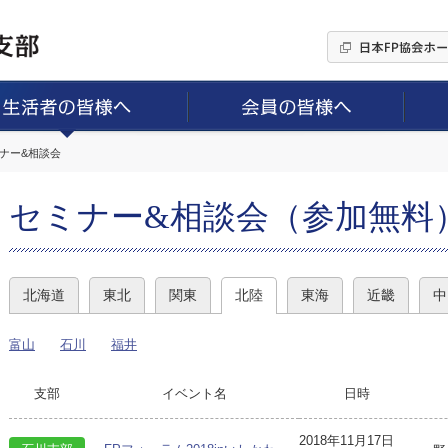
ミナー&相談会
セミナー&相談会（参加無料
北海道
東北
関東
北陸
東海
近畿
中
富山
石川
福井
支部
イベント名
日時
2018年11月17日