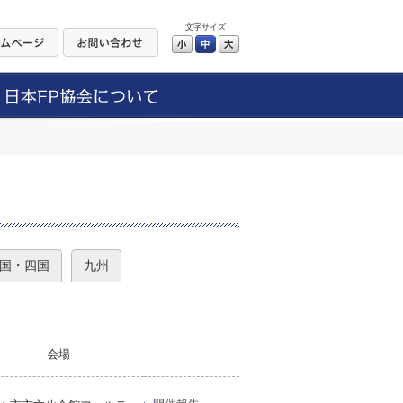
文字サイズ
小
中
大
）
国・四国
九州
会場