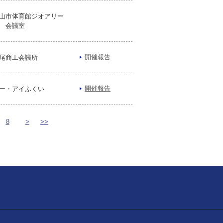
山市体育館ジオアリー
 会議室
開催報告
尾商工会議所
開催報告
ー・アイふくい
8
>
>>