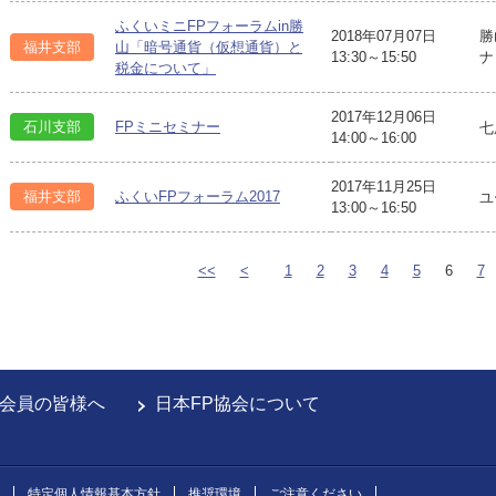
ふくいミニFPフォーラムin勝
2018年07月07日
勝
福井支部
山「暗号通貨（仮想通貨）と
13:30～15:50
ナ
税金について」
2017年12月06日
石川支部
FPミニセミナー
七
14:00～16:00
2017年11月25日
福井支部
ふくいFPフォーラム2017
ユ
13:00～16:50
<<
<
1
2
3
4
5
6
7
会員の皆様へ
日本FP協会について
特定個人情報基本方針
推奨環境
ご注意ください