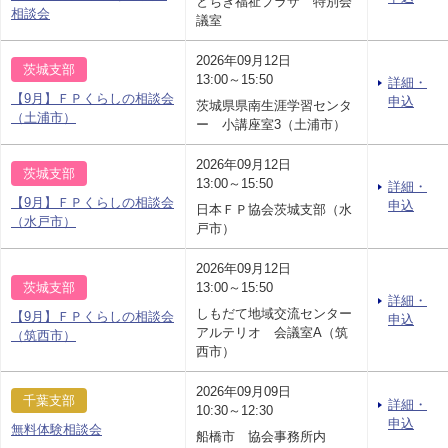
とちぎ福祉プラザ 特別会
相談会
議室
2026年09月12日
茨城支部
13:00～15:50
詳細・
【9月】ＦＰくらしの相談会
申込
茨城県県南生涯学習センタ
（土浦市）
ー 小講座室3（土浦市）
2026年09月12日
茨城支部
13:00～15:50
詳細・
【9月】ＦＰくらしの相談会
申込
日本ＦＰ協会茨城支部（水
（水戸市）
戸市）
2026年09月12日
茨城支部
13:00～15:50
詳細・
しもだて地域交流センター
【9月】ＦＰくらしの相談会
申込
アルテリオ 会議室A（筑
（筑西市）
西市）
2026年09月09日
千葉支部
詳細・
10:30～12:30
申込
無料体験相談会
船橋市 協会事務所内