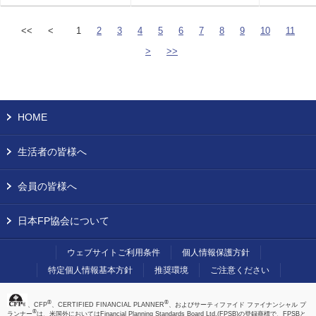
<<
<
1
2
3
4
5
6
7
8
9
10
11
>
>>
HOME
生活者の皆様へ
会員の皆様へ
日本FP協会について
ウェブサイトご利用条件
個人情報保護方針
特定個人情報基本方針
推奨環境
ご注意ください
®
®
、CFP
、CERTIFIED FINANCIAL PLANNER
、およびサーティファイド ファイナンシャル プ
®
ランナー
は、米国外においてはFinancial Planning Standards Board Ltd.(FPSB)の登録商標で、FPSBと