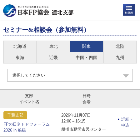
セミナー&相談会（参加無料）
北海道
東北
関東
北陸
東海
近畿
中国・四国
九州
選択してください
支部
日時
イベント名
会場
千葉支部
2026年11月07日
詳細・
12:00～16:15
FPの日® ＦＰフォーラム
申込
船橋市勤労市民センター
2026 in 船橋