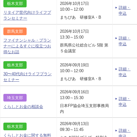
栃木支部
2026年10月17日
詳細・
10:00～12:00
リタイア世代向けライフプ
申込
まちぴあ 研修室A・B
ランセミナー
群馬支部
2026年10月17日
13:30～15:00
詳細・
ファイナンシャル・プラン
申込
群馬県公社総合ビル 5階 第
ナーによるすぐに役立つお
５会議室
得なお話
栃木支部
2026年09月19日
詳細・
10:00～12:00
30〜40代向けライフプラン
申込
まちぴあ 研修室A・B
セミナー
2026年09月16日
埼玉支部
13:00～15:30
詳細・
申込
日本FP協会埼玉支部事務局
くらしとお金の相談会
内
2026年09月13日
栃木支部
09:30～11:45
詳細・
くらしとお金に関する無料
申込