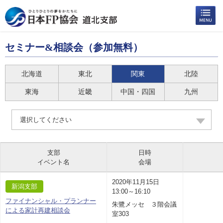
セミナー&相談会（参加無料）
北海道
東北
関東
北陸
東海
近畿
中国・四国
九州
選択してください
支部
日時
イベント名
会場
2020年11月15日
新潟支部
13:00～16:10
ファイナンシャル・プランナー
朱鷺メッセ ３階会議
による家計再建相談会
室303