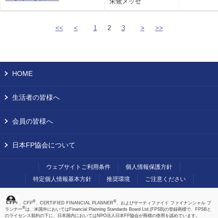
朱鷺メッセ
<<
<
1
2
3
>
>>
HOME
生活者の皆様へ
会員の皆様へ
日本FP協会について
ウェブサイトご利用条件
個人情報保護方針
特定個人情報基本方針
推奨環境
ご注意ください
®
®
、CFP
、CERTIFIED FINANCIAL PLANNER
、およびサーティファイド ファイナンシャル プ
®
ランナー
は、米国外においてはFinancial Planning Standards Board Ltd.(FPSB)の登録商標で、FPSBと
のライセンス契約の下に、日本国内においてはNPO法人日本FP協会が商標の使用を認めています。