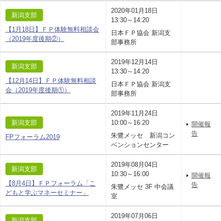
2020年01月18日
新潟支部
13:30～14:20
【1月18日】ＦＰ体験無料相談会
日本ＦＰ協会 新潟支
（2019年度後期②）
部事務所
2019年12月14日
新潟支部
13:30～14:20
【12月14日】ＦＰ体験無料相談
日本ＦＰ協会 新潟支
会（2019年度後期①）
部事務所
2019年11月24日
新潟支部
10:00～16:20
開催報
告
朱鷺メッセ 新潟コン
FPフォーラム2019
ベンションセンター
2019年08月04日
新潟支部
10:30～16:00
開催報
【8月4日】ＦＰフォーラム「こ
告
朱鷺メッセ 3F 中会議
どもと学ぶマネーセミナー」
室
2019年07月06日
新潟支部