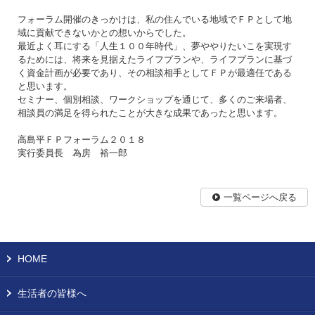
フォーラム開催のきっかけは、私の住んでいる地域でＦＰとして地
域に貢献できないかとの想いからでした。
最近よく耳にする「人生１００年時代」、夢ややりたいこを実現す
るためには、将来を見据えたライフプランや、ライフプランに基づ
く資金計画が必要であり、その相談相手としてＦＰが最適任である
と思います。
セミナー、個別相談、ワークショップを通じて、多くのご来場者、
相談員の満足を得られたことが大きな成果であったと思います。
高島平ＦＰフォーラム２０１８
実行委員長 為房 裕一郎
一覧ページへ戻る
HOME
生活者の皆様へ