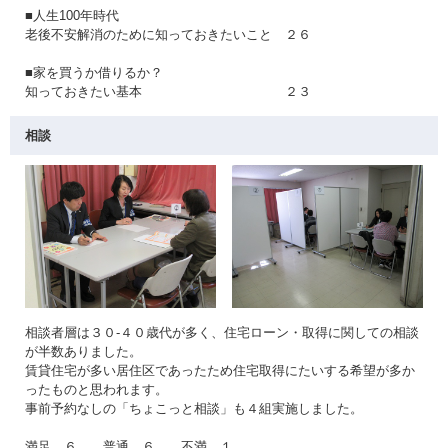
■人生100年時代
老後不安解消のために知っておきたいこと ２６
■家を買うか借りるか？
知っておきたい基本 ２３
相談
相談者層は３０-４０歳代が多く、住宅ローン・取得に関しての相談
が半数ありました。
賃貸住宅が多い居住区であったため住宅取得にたいする希望が多か
ったものと思われます。
事前予約なしの「ちょこっと相談」も４組実施しました。
満足 ６ 普通 ６ 不満 １