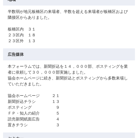
半数弱が地元板橋区の来場者、半数を超える来場者が板橋区および
隣接区からありました。
板橋区内 ３１
２３区内 １８
２３区外 １３
広告媒体
本フォーラムでは、新聞折込を１４，０００部、ポスティングを業
者に依頼して３０，０００部実施しました。
協会ホームページに続き、新聞折込とポスティングから多数来場し
ていただきました。
協会ホームページ ２１
新聞折込チラシ １３
ポスティング ９
ＦＰ・知人の紹介 ５
読売新聞紙面広告 ４
置きチラシ ３