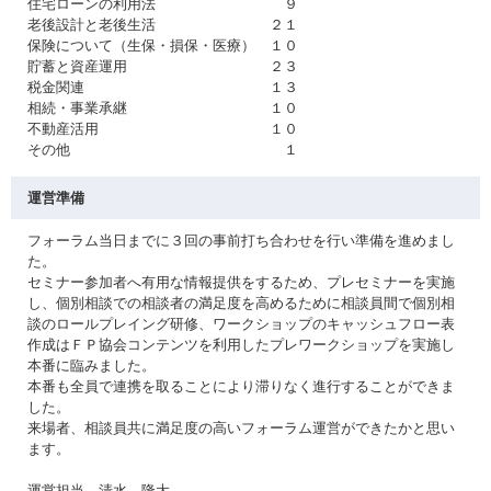
住宅ローンの利用法 ９
老後設計と老後生活 ２１
保険について（生保・損保・医療） １０
貯蓄と資産運用 ２３
税金関連 １３
相続・事業承継 １０
不動産活用 １０
その他 １
運営準備
フォーラム当日までに３回の事前打ち合わせを行い準備を進めまし
た。
セミナー参加者へ有用な情報提供をするため、プレセミナーを実施
し、個別相談での相談者の満足度を高めるために相談員間で個別相
談のロールプレイング研修、ワークショップのキャッシュフロー表
作成はＦＰ協会コンテンツを利用したプレワークショップを実施し
本番に臨みました。
本番も全員で連携を取ることにより滞りなく進行することができま
した。
来場者、相談員共に満足度の高いフォーラム運営ができたかと思い
ます。
運営担当 清水 隆大