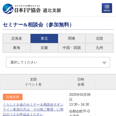
セミナー&相談会（参加無料）
北海道
東北
関東
北陸
東海
近畿
中国・四国
九州
選択してください
支部
日時
イベント名
会場
2025年03月09
宮城支部
日
くらしとお金のセミナー＆相談会※オン
13:30～16:30
ライン参加の方は「その他ご要望」に明
仙都会館7F-D
記のうえお申込みください