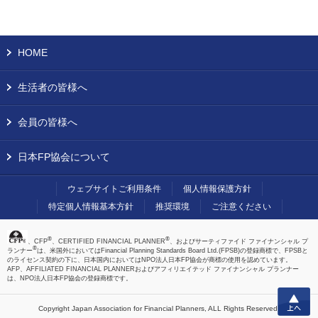
HOME
生活者の皆様へ
会員の皆様へ
日本FP協会について
ウェブサイトご利用条件
個人情報保護方針
特定個人情報基本方針
推奨環境
ご注意ください
®
®
、CFP
、CERTIFIED FINANCIAL PLANNER
、およびサーティファイド ファイナンシャル プ
®
ランナー
は、米国外においてはFinancial Planning Standards Board Ltd.(FPSB)の登録商標で、FPSBと
のライセンス契約の下に、日本国内においてはNPO法人日本FP協会が商標の使用を認めています。
AFP、AFFILIATED FINANCIAL PLANNERおよびアフィリエイテッド ファイナンシャル プランナー
は、NPO法人日本FP協会の登録商標です。
上へ
Copyright Japan Association for Financial Planners,
ALL Rights Reserved.