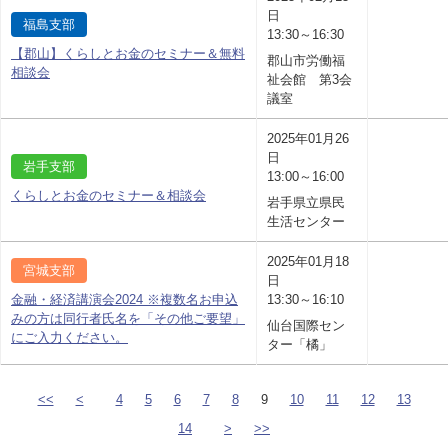
日
福島支部
13:30～16:30
【郡山】くらしとお金のセミナー＆無料
郡山市労働福
相談会
祉会館 第3会
議室
2025年01月26
日
岩手支部
13:00～16:00
くらしとお金のセミナー＆相談会
岩手県立県民
生活センター
2025年01月18
宮城支部
日
金融・経済講演会2024 ※複数名お申込
13:30～16:10
みの方は同行者氏名を「その他ご要望」
仙台国際セン
にご入力ください。
ター「橘」
<<
<
4
5
6
7
8
9
10
11
12
13
14
>
>>