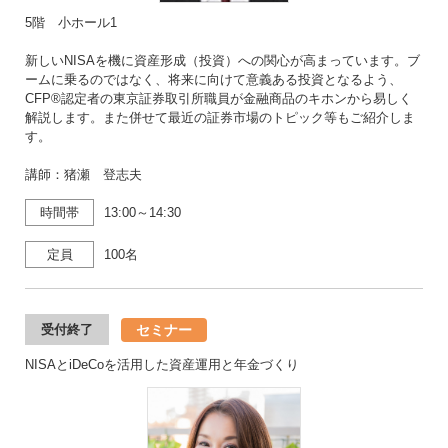
5階 小ホール1
新しいNISAを機に資産形成（投資）への関心が高まっています。ブ
ームに乗るのではなく、将来に向けて意義ある投資となるよう、
CFP®認定者の東京証券取引所職員が金融商品のキホンから易しく
解説します。また併せて最近の証券市場のトピック等もご紹介しま
す。
講師：猪瀬 登志夫
時間帯
13:00～14:30
定員
100名
セミナー
受付終了
NISAとiDeCoを活用した資産運用と年金づくり