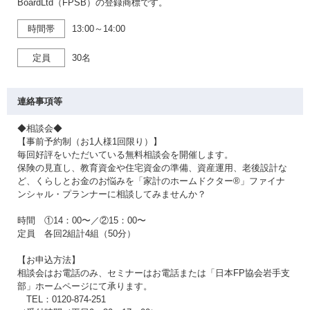
BoardLtd（FPSB）の登録商標です。
時間帯
13:00～14:00
定員
30名
連絡事項等
◆相談会◆
【事前予約制（お1人様1回限り）】
毎回好評をいただいている無料相談会を開催します。
保険の見直し、教育資金や住宅資金の準備、資産運用、老後設計な
ど、くらしとお金のお悩みを「家計のホームドクター®」ファイナ
ンシャル・プランナーに相談してみませんか？
時間 ①14：00〜／②15：00〜
定員 各回2組計4組（50分）
【お申込方法】
相談会はお電話のみ、セミナーはお電話または「日本FP協会岩手支
部」ホームページにて承ります。
TEL：0120-874-251