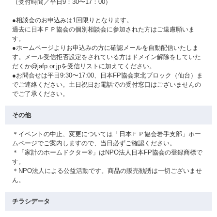
（受付時間／平日9：30〜17：00）
●相談会のお申込みは1回限りとなります。
過去に日本ＦＰ協会の個別相談会に参加された方はご遠慮願いま
す。
●ホームページよりお申込みの方に確認メールを自動配信いたしま
す。メール受信拒否設定をされている方はドメイン解除をしていた
だくか@jafp.or.jpを受信リストに加えてください。
●お問合せは平日9:30〜17:00、日本FP協会東北ブロック（仙台）ま
でご連絡ください。土日祝日お電話での受付窓口はございませんの
でご了承ください。
その他
＊イベントの中止、変更については「日本ＦＰ協会岩手支部」ホー
ムページでご案内しますので、当日必ずご確認ください。
＊「家計のホームドクター®」はNPO法人日本FP協会の登録商標で
す。
＊NPO法人による公益活動です。商品の販売勧誘は一切ございませ
ん。
チラシデータ