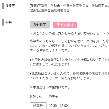
後援等
(後援)三重県・伊勢市・伊勢市教育委員会・伊勢商工
(協賛)三重県金融広報委員会
内容
子ども向け
受付終了
〜おこづかいの渡し方がわかる！使い方がわかる！〜 
小学生のうちから、正しくお金を使い、目的を持った貯
にし、お金への感覚が身についていきます。おこづかい
学べる体験型セミナーです。
●お申込みは保護者1名と小学生のお子様1名のペアで
ムに参加していただきます）
●託児所はございませんので、参加者以外の未就学児の
ていてくださる方のご同行をお願いします。
※本講座は小学生向けです。
講師：生川 奈美子
時間帯
10:30～12:00