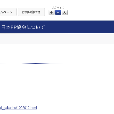
文字サイズ
小
中
大
gai_gakushu/1002012.html