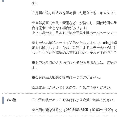
す。
※定員に達し申込みを締め切った場合でも、キャンセル
※自然災害（台風・豪雨など）が発生し、開催時間の3
合は開催中止となる場合があります。
中止の場合は、日本ＦＰ協会三重支部ホームページでご
※お申込み確認メールを返信いたしますので、mie_bb@ja
定をお願いします。なお、設定によるエラーのためにお
も、こちらから確認のお電話はいたしかねますのでご了
※お申込み時の入力内容に不備がある場合には、確認の
す。
※金融商品の勧誘や販売は一切ございません。
※託児所はございませんので、予めご了承ください。
その他
※ご予約後のキャンセルはわかり次第ご連絡ください。
※当日の緊急連絡先は080-5483-8195（10:00〜14:0