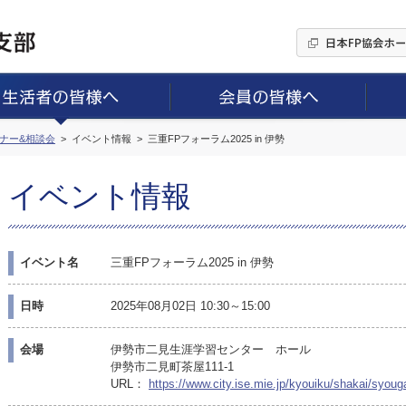
ミナー&相談会
イベント情報
三重FPフォーラム2025 in 伊勢
イベント情報
イベント名
三重FPフォーラム2025 in 伊勢
日時
2025年08月02日 10:30～15:00
会場
伊勢市二見生涯学習センター ホール
伊勢市二見町茶屋111-1
URL：
https://www.city.ise.mie.jp/kyouiku/shakai/syou