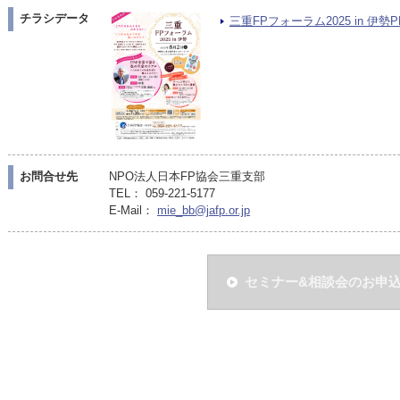
チラシデータ
三重FPフォーラム2025 in 伊勢PD
お問合せ先
NPO法人日本FP協会三重支部
TEL： 059-221-5177
E-Mail：
mie_bb@jafp.or.jp
セミナー&相談会のお申