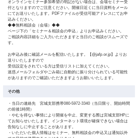
オンラインセミナー参加希望の明記がない場合は、会場セミナー受
付となりますのでご注意ください。開催日近くに当日資料をメール
にてお送りいたします。PDFファイルが受信可能アドレスにてお申
込みください。
◆◆無料相談会（会場）◆◆
ページ下の「セミナー＆相談会の申込」よりお申込みください。
ご相談内容詳細をご入力いただきますと当日のご相談がスムーズで
す。
お申込み後に確認メールを配信いたします。【@jafp.or.jp】よりお
送りいたしますので
受信設定をされている方は受信リストに加えてください。
迷惑メールフォルダやごみ箱に自動的に振り分けられている可能性
がありますのでご確認いただきますようお願いいたします。
その他
・当日の連絡先 宮城支部携帯080-5972-3340（当日限り、開始時間
の前後1時間）
・やむを得ない事情により開催を中止、変更する際は宮城支部HPに
てお知らせいたします。インターネット環境が確保できない場合は
告知なしに中止することがあります。
・いただいた個人情報はセミナー、無料相談会の申込又は通知以外