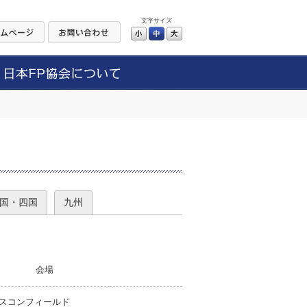
文字サイズ
小
中
大
）
国・四国
九州
会場
スコンフィールド