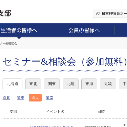
ミナー&相談会
セミナー&相談会（参加無料
北海道
東北
関東
北陸
東海
近畿
中
道北
道東
道央
道南
支部
イベント名
日時
エ