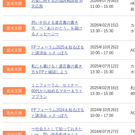
お金に関するお悩み相談会 in
2026年07月04日
道央支部
H
北広島
11:00～15:00
前
想いを伝える遺言書の書き
2026年02月15日
カ
道央支部
方 〜「ありがとう」を届け
13:30～15:30
ホ
るメッセージ〜
FPフォーラム2025＆知るぽる
2025年10月25日
道央支部
A
と講演会 ㏌さっぽろ
10:00～17:00
私にも書ける！遺言書の書き
2025年07月12日
カ
道央支部
方をFPと確認しよう
13:30～15:30
ホ
ミニフォーラム セミナー
2025年02月16日
札
道央支部
60代から始めるマネー＆ライ
13:30～15:00
4
フプラン
FPフォーラム2024＆知るぽる
2024年10月26日
道央支部
A
と講演会 ㏌さっぽろ
10:00～17:00
〜社会人として知っておきた
2024年07月27日
T
道央支部
い〜 賢い資産形成セミナ