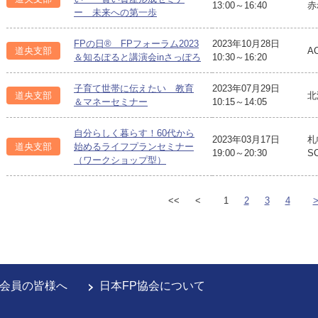
13:00～16:40
赤
ー 未来への第一歩
FPの日® FPフォーラム2023
2023年10月28日
道央支部
A
＆知るぽると講演会inさっぽろ
10:30～16:20
子育て世帯に伝えたい 教育
2023年07月29日
道央支部
北
＆マネーセミナー
10:15～14:05
自分らしく暮らす！60代から
2023年03月17日
札
道央支部
始めるライフプランセミナー
19:00～20:30
S
（ワークショップ型）
<<
<
1
2
3
4
会員の皆様へ
日本FP協会について