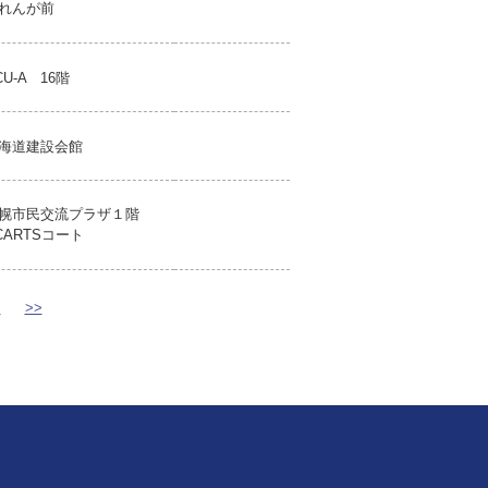
れんが前
CU-A 16階
海道建設会館
幌市民交流プラザ１階
CARTSコート
>
>>