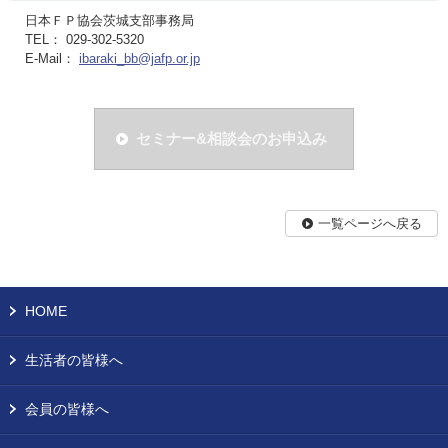
日本ＦＰ協会茨城支部事務局
TEL： 029-302-5320
E-Mail：
ibaraki_bb@jafp.or.jp
セミナー&相談会のお申込み
一覧ページへ戻る
HOME
生活者の皆様へ
会員の皆様へ