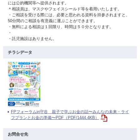
には公的機関等へ提供されます。
＊相談員は、マスクやフェイスシールド等を着用いたします。
・ご相談を受ける際には、必要と思われる資料を持参されますと、
50分間のご相談を有意義に運ぶことができます。
・無料による相談は１回限り、時間は５０分となります。
・
・託児施設はありません。
チラシデータ
FPフォーラムin守谷 親子で学ぶお金の話〜みんなの未来・ライ
フプランとお金の準備〜PDF（PDF/1444.4KB）
お問合せ先