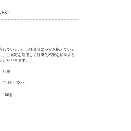
PX）
有しているが、老後資金に不安を抱えている
に、ご自宅を活用して経済的不安を払拭する
明いただきます。
 利雄
11:00～12:00
100名