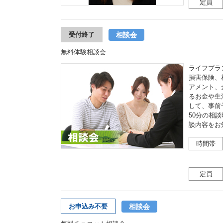
定員
相談会
受付終了
無料体験相談会
ライフプラ
損害保険、
アメント、
るお金や生
して、事前
50分の相
談内容をお
時間帯
定員
相談会
お申込み不要