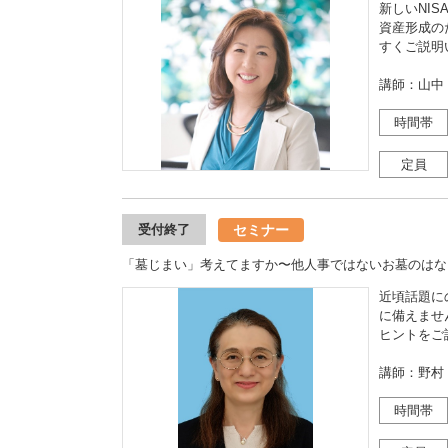
新しいNIS
資産形成の
すくご説明
講師：山中
時間帯
定員
セミナー
受付終了
「墓じまい」考えてますか〜他人事ではないお墓のはな
近頃話題に
に備えませ
ヒントをご
講師：野村
時間帯