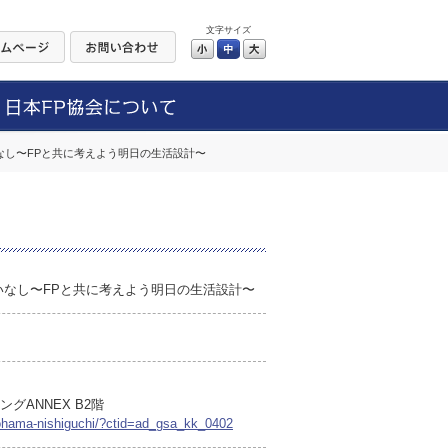
文字サイズ
小
中
大
いなし〜FPと共に考えよう明日の生活設計〜
憂いなし〜FPと共に考えよう明日の生活設計〜
グANNEX B2階
okohama-nishiguchi/?ctid=ad_gsa_kk_0402