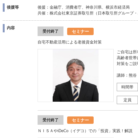
後援等
後援：金融庁、消費者庁、神奈川県、横浜市経済局
共催：株式会社東京証券取引所（日本取引所グループ・J
内容
セミナー
受付終了
自宅不動産活用による老後資金対策
ご自宅は所
高齢者世帯
対策をご説
講師：熊谷
時間帯
定員
セミナー
受付終了
ＮＩＳＡやiDeCo（イデコ）での「投資」実践！解説