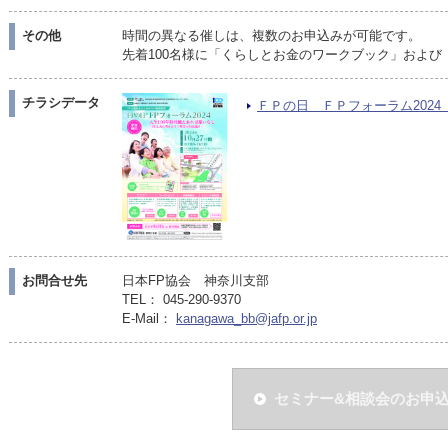
その他
時間の異なる催しは、複数のお申込みが可能です。
先着100名様に「くらしとお金のワークブック」およ
チラシデータ
ＦＰの日 ＦＰフォーラム2024 チ
お問合せ先
日本FP協会 神奈川支部
TEL： 045-290-9370
E-Mail：
kanagawa_bb@jafp.or.jp
セミナー&相談会のお申