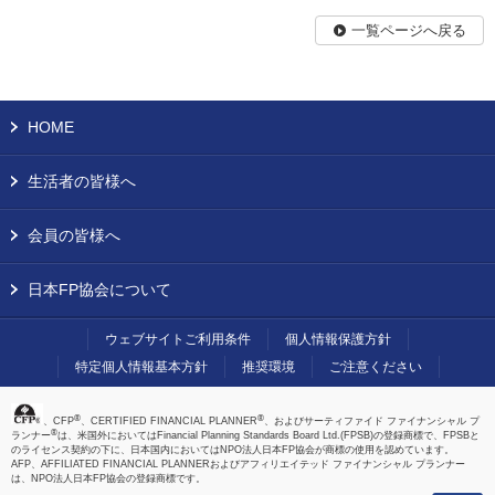
一覧ページへ戻る
HOME
生活者の皆様へ
会員の皆様へ
日本FP協会について
ウェブサイトご利用条件
個人情報保護方針
特定個人情報基本方針
推奨環境
ご注意ください
®
®
、CFP
、CERTIFIED FINANCIAL PLANNER
、およびサーティファイド ファイナンシャル プ
®
ランナー
は、米国外においてはFinancial Planning Standards Board Ltd.(FPSB)の登録商標で、FPSBと
のライセンス契約の下に、日本国内においてはNPO法人日本FP協会が商標の使用を認めています。
AFP、AFFILIATED FINANCIAL PLANNERおよびアフィリエイテッド ファイナンシャル プランナー
は、NPO法人日本FP協会の登録商標です。