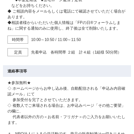
などをお持ちください。
◆ ご相談内容をメールもしくは電話にて確認させていただく場合が
あります。
◆相談者様からいただいた個人情報は「FPの日®フォーラムしま
ね」に関する通知のみに使用し、終了後は全て削除いたします。
時間帯
10:00～10:50
/
11:00～11:50
定員
先着申込 各時間帯 ２組 計４組（1組様 50分間）
連絡事項等
★参加無料★
◇ ホームページからお申し込み後、自動配信される「申込み内容確
認メール」にて
参加受付を完了とさせていただきます。
◇ 複数人でご来場される場合は、お申込みページ「その他ご要望」
の欄に、
代表者以外の方の＜お名前・フリガナ＞のご入力をお願いいたし
ます。
＊ NPO法人による公益活動です。商品の販売勧誘は一切ありませ