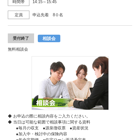
時間帯
14:15～15:45
定員
申込先着 8０名
相談会
受付終了
無料相談会
◆ お申込の際に相談内容をご入力ください。
◆ 当日は可能な範囲で相談事項に関する資料
●毎月の収支 ●源泉徴収票 ●資産状況
●加入中・検討中の保険内容
●年金定期便 ●住宅ローン返済予定表