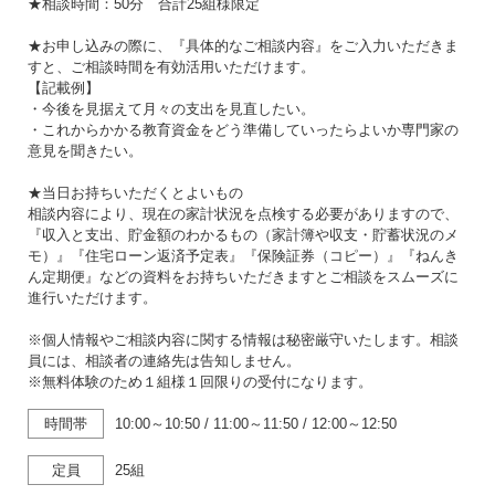
★相談時間：50分 合計25組様限定
★お申し込みの際に、『具体的なご相談内容』をご入力いただきま
すと、ご相談時間を有効活用いただけます。
【記載例】
・今後を見据えて月々の支出を見直したい。
・これからかかる教育資金をどう準備していったらよいか専門家の
意見を聞きたい。
★当日お持ちいただくとよいもの
相談内容により、現在の家計状況を点検する必要がありますので、
『収入と支出、貯金額のわかるもの（家計簿や収支・貯蓄状況のメ
モ）』『住宅ローン返済予定表』『保険証券（コピー）』『ねんき
ん定期便』などの資料をお持ちいただきますとご相談をスムーズに
進行いただけます。
※個人情報やご相談内容に関する情報は秘密厳守いたします。相談
員には、相談者の連絡先は告知しません。
※無料体験のため１組様１回限りの受付になります。
時間帯
10:00～10:50
/
11:00～11:50
/
12:00～12:50
定員
25組