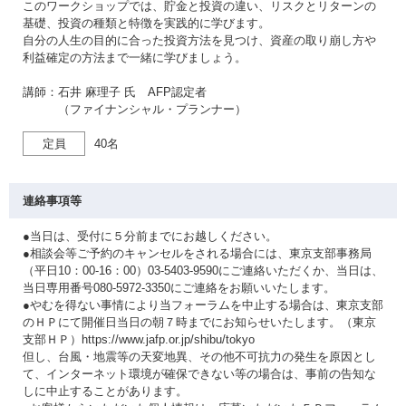
このワークショップでは、貯金と投資の違い、リスクとリターンの
基礎、投資の種類と特徴を実践的に学びます。
自分の人生の目的に合った投資方法を見つけ、資産の取り崩し方や
利益確定の方法まで一緒に学びましょう。
講師：石井 麻理子 氏 AFP認定者
（ファイナンシャル・プランナー）
定員
40名
連絡事項等
●当日は、受付に５分前までにお越しください。
●相談会等ご予約のキャンセルをされる場合には、東京支部事務局
（平日10：00-16：00）03-5403-9590にご連絡いただくか、当日は、
当日専用番号080-5972-3350にご連絡をお願いいたします。
●やむを得ない事情により当フォーラムを中止する場合は、東京支部
のＨＰにて開催日当日の朝７時までにお知らせいたします。（東京
支部ＨＰ）https://www.jafp.or.jp/shibu/tokyo
但し、台風・地震等の天変地異、その他不可抗力の発生を原因とし
て、インターネット環境が確保できない等の場合は、事前の告知な
しに中止することがあります。