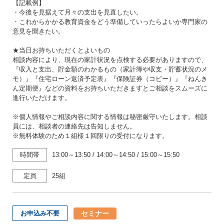
【記載例】
・今後を見据えて月々の支出を見直したい。
・これからかかる教育資金をどう準備していったらよいか専門家の
意見を聞きたい。
★当日お持ちいただくとよいもの
相談内容により、現在の家計状況を点検する必要がありますので、
『収入と支出、貯金額のわかるもの（家計簿や収支・貯蓄状況のメ
モ）』『住宅ローン返済予定表』『保険証券（コピー）』『ねんき
ん定期便』などの資料をお持ちいただきますとご相談をスムーズに
進行いただけます。
※個人情報やご相談内容に関する情報は秘密厳守いたします。相談
員には、相談者の連絡先は告知しません。
※無料体験のため１組様１回限りの受付になります。
時間帯
13:00～13:50
/
14:00～14:50
/
15:00～15:50
定員
25組
セミナー
お申込み不要