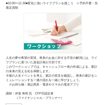
■10:00〜11:30■変化に強いライフプランを描こう ☆予約不要・先
着定員制
人生の夢や希望の実現、将来のお金に対する不安の解消には、ライ
フプランに基づいた資金計画が大切です。
このワークショップでは、キャッシュフロー表の作成による、家計
の未来の見える化を体験します。
今後の人生イベントを考え、家計の収支を確認し、将来の家計をシ
ミュレーションする一連の流れを一緒に学びましょう。
※お持ち物：筆記用具・電卓やスマホの電卓アプリ
講師：伊達 寿和 氏 CFPⓇ認定者
（ファイナンシャル・プランナー）