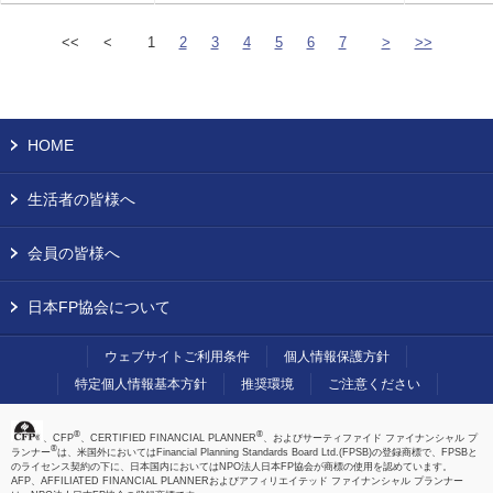
<<
<
1
2
3
4
5
6
7
>
>>
HOME
生活者の皆様へ
会員の皆様へ
日本FP協会について
ウェブサイトご利用条件
個人情報保護方針
特定個人情報基本方針
推奨環境
ご注意ください
®
®
、CFP
、CERTIFIED FINANCIAL PLANNER
、およびサーティファイド ファイナンシャル プ
®
ランナー
は、米国外においてはFinancial Planning Standards Board Ltd.(FPSB)の登録商標で、FPSBと
のライセンス契約の下に、日本国内においてはNPO法人日本FP協会が商標の使用を認めています。
AFP、AFFILIATED FINANCIAL PLANNERおよびアフィリエイテッド ファイナンシャル プランナー