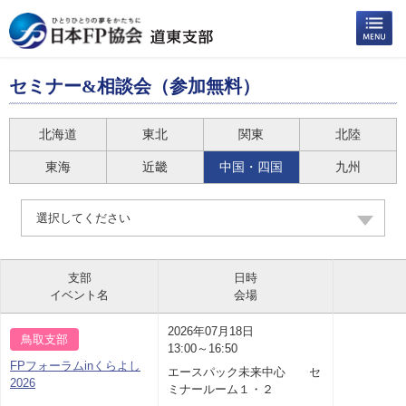
セミナー&相談会（参加無料）
北海道
東北
関東
北陸
東海
近畿
中国・四国
九州
選択してください
支部
日時
イベント名
会場
2026年07月18日
鳥取支部
13:00～16:50
FPフォーラムinくらよし
エースパック未来中心 セ
2026
ミナールーム１・２