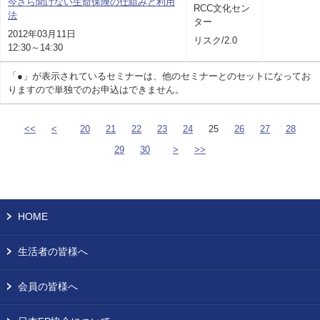
今さら聞けない生命保険の仕組みと利用
RCC文化セン
法
ター
2012年03月11日
リスク/2.0
12:30～14:30
「●」が表示されているセミナーは、他のセミナーとのセットになってお
りますので単独でのお申込はできません。
<<
<
20
21
22
23
24
25
26
27
28
29
30
>
>>
HOME
生活者の皆様へ
会員の皆様へ