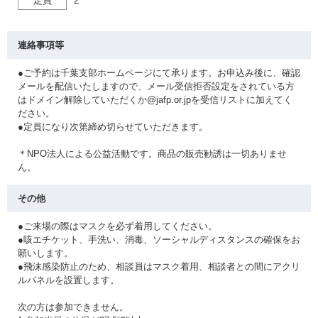
定員
2
連絡事項等
●ご予約は千葉支部ホームページにて承ります。お申込み後に、確認
メールを配信いたしますので、メール受信拒否設定をされている方
はドメイン解除していただくか@jafp.or.jpを受信リストに加えてく
ださい。
●定員になり次第締め切らせていただきます。
＊NPO法人による公益活動です。商品の販売勧誘は一切ありませ
ん。
その他
●ご来場の際はマスクを必ず着用してください。
●咳エチケット、手洗い、消毒、ソーシャルディスタンスの確保をお
願いします。
●飛沫感染防止のため、相談員はマスク着用、相談者との間にアクリ
ルパネルを設置します。
次の方は参加できません。