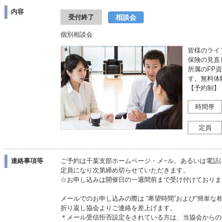
内容
相談会
受付終了
個別相談会
皆様のライ
保険の見直
所属のFP
す。無料体
【予約制】
時間帯
定員
連絡事項等
ご予約は千葉支部ホームページ・メ−ル、あるいは電話
定員になり次第締め切らせていただきます。
☆お申し込みは開催日の一週間前まで受け付けて
メールでのお申し込みの際は “希望時間”および“簡単な
折り返し協会よりご連絡を差上げます。
＊メール受信拒否設定をされている方は、当協会からの