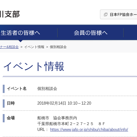
ミナー&相談会
イベント情報
個別相談会
イベント情報
イベント名
個別相談会
日時
2018年02月14日 10:10～12:20
会場
船橋市 協会事務所内
千葉県船橋市本町２−２７−２５ ８Ｆ
URL：
https://www.jafp.or.jp/shibu/chiba/about/info/