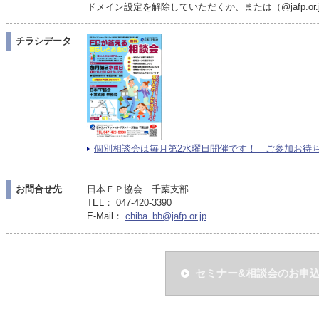
ドメイン設定を解除していただくか、または（@jafp.o
チラシデータ
個別相談会は毎月第2水曜日開催です！ ご参加お待ちして
お問合せ先
日本ＦＰ協会 千葉支部
TEL： 047-420-3390
E-Mail：
chiba_bb@jafp.or.jp
セミナー&相談会のお申