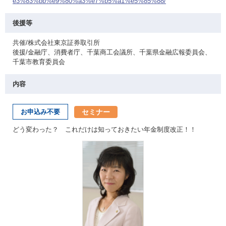
e3%83%bb%e9%80%a3%e7%b5%a1%e5%85%88/
後援等
共催/株式会社東京証券取引所
後援/金融庁、消費者庁、千葉商工会議所、千葉県金融広報委員会、
千葉市教育委員会
内容
セミナー
お申込み不要
どう変わった？ これだけは知っておきたい年金制度改正！！