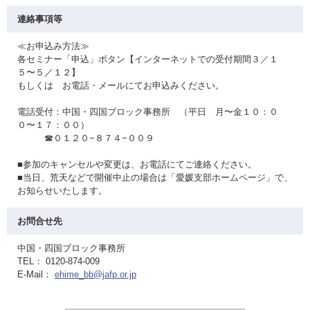
連絡事項等
≪お申込み方法≫
各セミナー「申込」ボタン【インターネットでの受付期間３／１
５〜５／１２】
もしくは お電話・メールにてお申込みください。
電話受付：中国・四国ブロック事務所 （平日 月〜金１０：０
０〜１７：００）
☎０１２０−８７４−００９
■参加のキャンセルや変更は、お電話にてご連絡ください。
■当日、荒天などで開催中止の場合は「愛媛支部ホームページ」で、
お知らせいたします。
お問合せ先
中国・四国ブロック事務所
TEL： 0120-874-009
E-Mail：
ehime_bb@jafp.or.jp