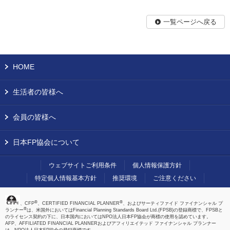
一覧ページへ戻る
HOME
生活者の皆様へ
会員の皆様へ
日本FP協会について
ウェブサイトご利用条件
個人情報保護方針
特定個人情報基本方針
推奨環境
ご注意ください
®
®
、CFP
、CERTIFIED FINANCIAL PLANNER
、およびサーティファイド ファイナンシャル プ
®
ランナー
は、米国外においてはFinancial Planning Standards Board Ltd.(FPSB)の登録商標で、FPSBと
のライセンス契約の下に、日本国内においてはNPO法人日本FP協会が商標の使用を認めています。
AFP、AFFILIATED FINANCIAL PLANNERおよびアフィリエイテッド ファイナンシャル プランナー