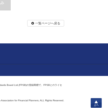
込み
一覧ページへ戻る
ndards Board Ltd.(FPSB)の登録商標で、FPSBとのライセ
上へ
 Association for Financial Planners,
ALL Rights Reserved.