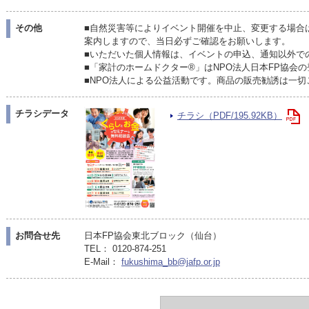
その他
■自然災害等によりイベント開催を中止、変更する場合
案内しますので、当日必ずご確認をお願いします。
■いただいた個人情報は、イベントの申込、通知以外で
■「家計のホームドクター®」はNPO法人日本FP協会
■NPO法人による公益活動です。商品の販売勧誘は一切
チラシデータ
チラシ（PDF/195.92KB）
お問合せ先
日本FP協会東北ブロック（仙台）
TEL： 0120-874-251
E-Mail：
fukushima_bb@jafp.or.jp