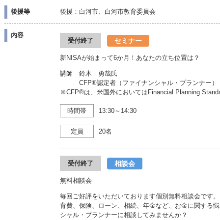
後援等
後援：白河市、白河市教育委員会
内容
セミナー
受付終了
新NISAが始まって6か月！あなたの立ち位置は？
講師 鈴木 勇哉氏
CFP®認定者（ファイナンシャル・プランナー）
※CFP®は、米国外においてはFinancial Planning Sta
時間帯
13:30～14:30
定員
20名
相談会
受付終了
無料相談会
毎回ご好評をいただいております個別無料相談会です。
育費、保険、ローン、相続、年金など、お金に関する悩
シャル・プランナーに相談してみませんか？