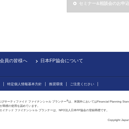
セミナー&相談会のお申
会員の皆様へ
日本FP協会について
特定個人情報基本方針
推奨環境
ご注意ください
®
よびサーティファイド ファイナンシャル プランナー
は、米国外においてはFinancial Planning Sta
会が商標の使用を認めています。
およびアフィリエイテッド ファイナンシャル プランナーは、NPO法人日本FP協会の登録商標です。
Copyright Japan