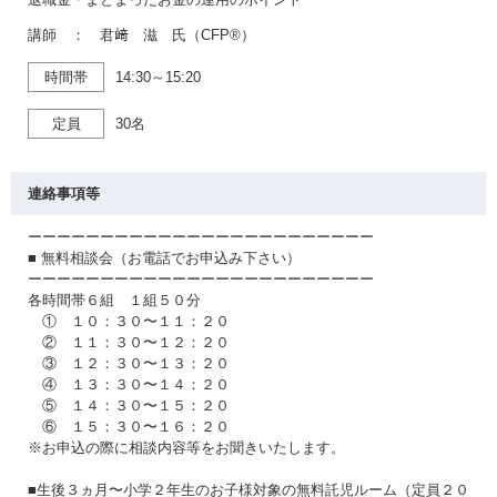
講師 ： 君﨑 滋 氏（CFP®）
時間帯
14:30～15:20
定員
30名
連絡事項等
ーーーーーーーーーーーーーーーーーーーーーーーー
■ 無料相談会（お電話でお申込み下さい）
ーーーーーーーーーーーーーーーーーーーーーーーー
各時間帯６組 １組５０分
① １０：３０〜１１：２０
② １１：３０〜１２：２０
③ １２：３０〜１３：２０
④ １３：３０〜１４：２０
⑤ １４：３０〜１５：２０
⑥ １５：３０〜１６：２０
※お申込の際に相談内容等をお聞きいたします。
■生後３ヵ月〜小学２年生のお子様対象の無料託児ルーム（定員２０