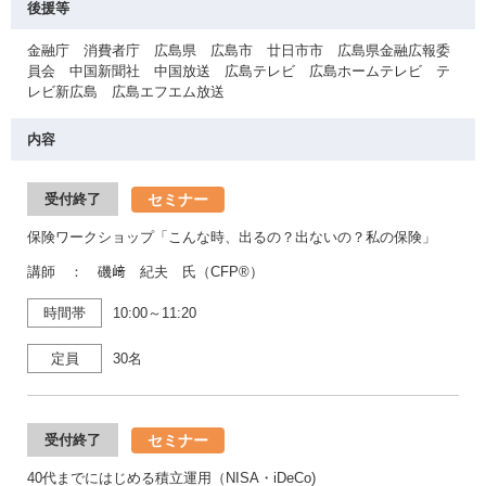
後援等
金融庁 消費者庁 広島県 広島市 廿日市市 広島県金融広報委
員会 中国新聞社 中国放送 広島テレビ 広島ホームテレビ テ
レビ新広島 広島エフエム放送
内容
セミナー
受付終了
保険ワークショップ「こんな時、出るの？出ないの？私の保険」
講師 ： 磯﨑 紀夫 氏（CFP®）
時間帯
10:00～11:20
定員
30名
セミナー
受付終了
40代までにはじめる積立運用（NISA・iDeCo)