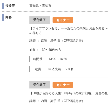
後援等
高知県・高知市
内容
セミナー
受付終了
【ライフプランセミナー〜あなたの未来とお金を知る〜
の作り方
講師 ： 森脇 昌子 氏（CFP®認定者）
対象： 30〜40代の方
時間帯
13:00～14:30
定員
申込先着 ５０名
セミナー
受付終了
【50歳から始める人生100年時代の家計戦略】 お金
講師 ： 内田 英子 氏（CFP®認定者）