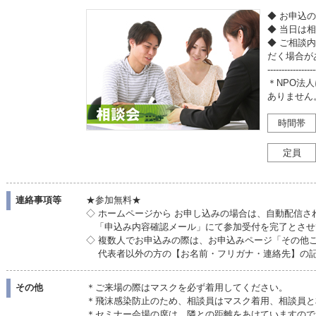
◆ お申込
◆ 当日は
◆ ご相談
だく場合が
-----------------
＊NPO法
ありません
時間帯
定員
連絡事項等
★参加無料★
◇ ホームページから お申し込みの場合は、自動配信さ
「申込み内容確認メール」にて参加受付を完了とさせ
◇ 複数人でお申込みの際は、お申込みページ「その他
代表者以外の方の【お名前・フリガナ・連絡先】の
その他
＊ご来場の際はマスクを必ず着用してください。
＊飛沫感染防止のため、相談員はマスク着用、相談員と
＊セミナー会場の席は、隣との距離をあけていますので