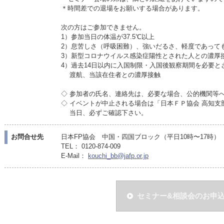
＊時間差での退場をお願いする場合があります。
次の方はご参加できません。
1）参加当日の体温が37.5℃以上
2）息苦しさ（呼吸困難）、強いだるさ、軽度であって
3）新型コロナウイルス感染症陽性とされた人との濃厚
4）過去14日以内に入国制限・入国後観察期間を必要と
渡航、当該在住者との濃厚接触
◇ 参加者の氏名、連絡先は、必要な場合、公的機関等
◇ イベントが中止される場合は「日本ＦＰ協会 高知
当日、必ずご確認下さい。
お問合せ先
日本FP協会 中国・四国ブロック（平日10時〜17時）
TEL： 0120-874-009
E-Mail：
kouchi_bb@jafp.or.jp
セミナー&相談会のお申