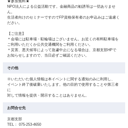
★参加無料★
NPO法人による公益活動です。金融商品の勧誘等は一切ありませ
ん。
生活者向けのセミナーですのでFP資格保有者のお申込みはご遠慮く
ださい。
【ご注意】
＊会場には駐車場・駐輪場はございません。お近くの有料駐車場を
ご利用いただくか公共交通機関をご利用ください。
＊災害、悪天候等によって急遽中止になる場合は、京都支部HPで
お知らせしますので、当日必ずご確認ください。
その他
※いただいた個人情報は本イベントに関する通知のみに利用し、
イベント終了後破棄いたします。他の目的で使用することや第三者
に
対して情報を提供・開示することはありません。
お問合せ先
京都支部
TEL： 075-253-4650