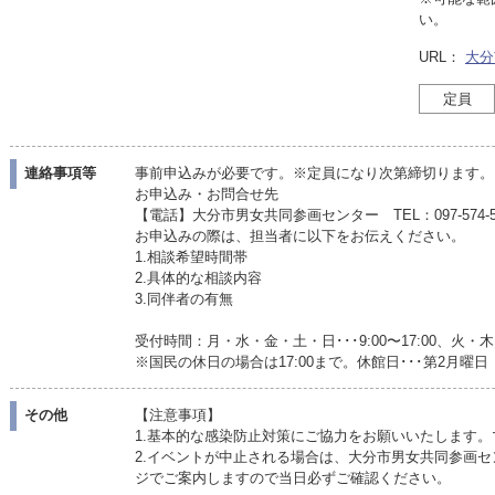
い。
URL：
大分
定員
連絡事項等
事前申込みが必要です。※定員になり次第締切ります。
お申込み・お問合せ先
【電話】大分市男女共同参画センター TEL：097-574-5
お申込みの際は、担当者に以下をお伝えください。
1.相談希望時間帯
2.具体的な相談内容
3.同伴者の有無
受付時間：月・水・金・土・日･･･9:00〜17:00、火・木･･
※国民の休日の場合は17:00まで。休館日･･･第2月曜日
その他
【注意事項】
1.基本的な感染防止対策にご協力をお願いいたします
2.イベントが中止される場合は、大分市男女共同参画セ
ジでご案内しますので当日必ずご確認ください。