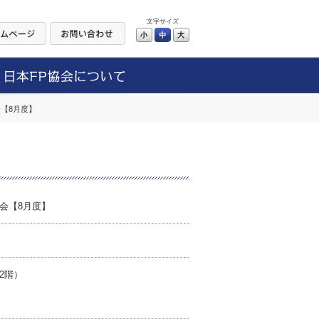
文字サイズ
小
中
大
【8月度】
会【8月度】
2階）