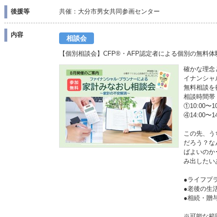
後援等
共催：大分市男女共同参画センター
内容
相談会
【個別相談会】CFP®・AFP認定者による個別の無料体
確かな理念
イナンシャ
無料相談を
相談時間帯
①10:00〜1
④14:00〜
この先、う
だろう？な
ばよいのか
み出したい
●ライフプ
●老後の
●相続・
※可能な範