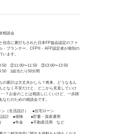
験相談会
と信念に裏打ちされた日本FP協会認定のファ
ル・プランナー、CFP®・AFP認定者が個別の
行います。
0:50 ②11:00〜11:50 ③13:00〜13:50
14:50 1組当たり50分間
ちの家計は大丈夫かしら？将来、どうなるん
んとなく不安だけと、どこから見直していけ
･･･？お金のことは相談しにくいけど、一歩踏
あなたのための相談会です。
ラン（生活設計） ●住宅ローン
生活設計 ●保険 ●貯蓄・資産運用
贈与 ●年金 ●不動産活用 など
囲でご相談内容に関する資料をお持ちくださ