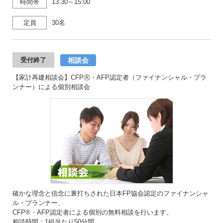
時間帯
13:30～15:00
定員
30名
相談会
受付終了
【家計再建相談会】CFPⓇ・AFP認定者（ファイナンシャル・プラ
ンナー）による個別相談会
確かな理念と信念に裏打ちされた日本FP協会認定のファイナンシャ
ル・プランナー、
CFP®・AFP認定者による個別の無料相談を行います。
相談時間：1組当たり50分間