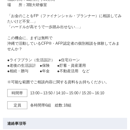
場 所：3階大研修室
「お金のことをFP（ファイナンシャル・プランナー）に相談してみ
たいけど不安…」
「ハードルが高そうで一歩踏み出せない…」
この機会に、まずは無料で
沖縄で活動しているCFP®・AFP認定者の個別相談を体験してみま
せんか？
●ライフプラン（生活設計） ●住宅ローン
●老後の生活設計 ●保険 ●貯蓄・資産運用
●相続・贈与 ●年金 ●不動産活用 など
※可能な範囲でご相談内容に関する資料をお持ちください。
時間帯
13:00～13:50
/
14:10～15:00
/
15:20～16:10
定員
各時間帯6組 総数:18組
連絡事項等