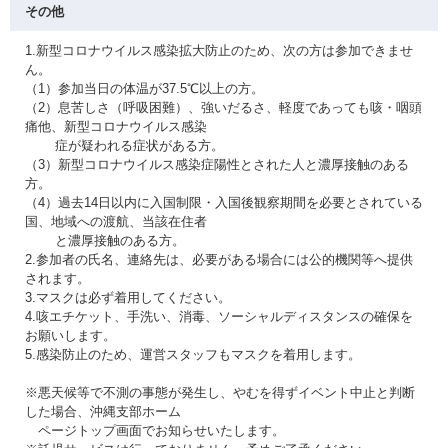
その他
1.新型コロナウイルス感染拡大防止のため、次の方は参加できませ
ん。
（1）参加当日の体温が37.5℃以上の方。
（2）息苦しさ（呼吸困難）、強いだるさ、軽度であっても咳・咽頭
痛他、新型コロナウイルス感染
症が疑われる症状がある方。
（3）新型コロナウイルス感染症陽性とされた人と濃厚接触のある
方。
（4）過去14日以内に入国制限・入国後観察期間を必要とされている
国、地域への渡航、当該在住者
と濃厚接触のある方。
2.参加者の氏名、連絡先は、必要がある場合には公的機関等へ提供
されます。
3.マスクは必ず着用してください。
4.咳エチケット、手洗い、消毒、ソーシャルディスタンスの確保を
お願いします。
5.感染防止のため、運営スタッフもマスクを着用します。
※悪天候等で不測の事態が発生し、やむを得ずイベント中止と判断
した場合、沖縄支部ホーム
ページトップ画面でお知らせいたします。