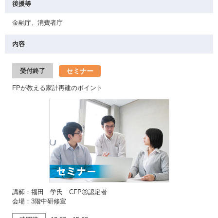
後援等
金融庁、消費者庁
内容
セミナー
受付終了
FPが教える家計再建のポイント
講師：福田 学氏 CFPⓇ認定者
会場：3階中研修室